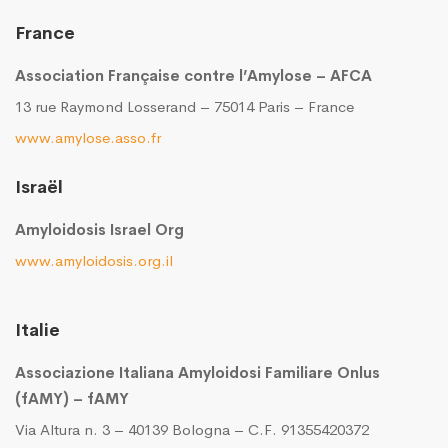
France
Association Française contre l’Amylose – AFCA
13 rue Raymond Losserand – 75014 Paris – France
www.amylose.asso.fr
Israël
Amyloidosis Israel Org
www.amyloidosis.org.il
Italie
Associazione Italiana Amyloidosi Familiare Onlus
(fAMY) – fAMY
Via Altura n. 3 – 40139 Bologna – C.F. 91355420372