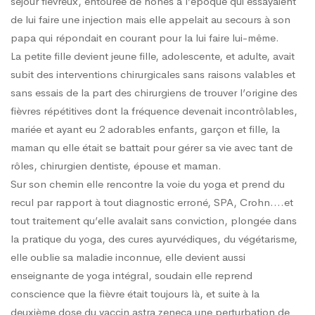
séjour fiévreux, entourée de nones à l’époque qui essayaient
de lui faire une injection mais elle appelait au secours à son
papa qui répondait en courant pour la lui faire lui-même.
La petite fille devient jeune fille, adolescente, et adulte, avait
subit des interventions chirurgicales sans raisons valables et
sans essais de la part des chirurgiens de trouver l’origine des
fièvres répétitives dont la fréquence devenait incontrôlables,
mariée et ayant eu 2 adorables enfants, garçon et fille, la
maman qu elle était se battait pour gérer sa vie avec tant de
rôles, chirurgien dentiste, épouse et maman.
Sur son chemin elle rencontre la voie du yoga et prend du
recul par rapport à tout diagnostic erroné, SPA, Crohn….et
tout traitement qu’elle avalait sans conviction, plongée dans
la pratique du yoga, des cures ayurvédiques, du végétarisme,
elle oublie sa maladie inconnue, elle devient aussi
enseignante de yoga intégral, soudain elle reprend
conscience que la fièvre était toujours là, et suite à la
deuxième dose du vaccin astra zeneca une perturbation de