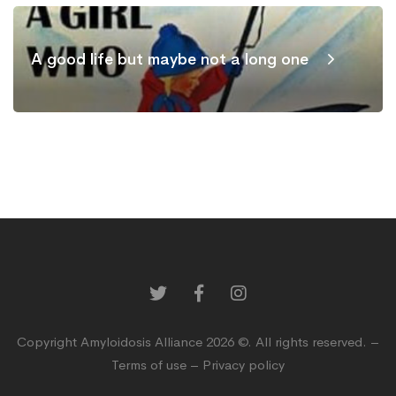
A good life but maybe not a long one
Copyright Amyloidosis Alliance 2026 ©. All rights reserved. –
Terms of use
–
Privacy policy