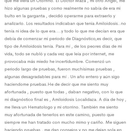
que me viera un Otorrino. El Doctor Maza , mi otro Ángel, me
hizo algunas pruebas y como realmente no sabía de era mi
bulto en la garganta , decidió operarme para extraerlo y
analizarlo. Los resultados indicaban que tenia Amiloidosis..no
tenía ni idea de lo que era….y todo lo que me decían era que
debía de comenzar mi periodo de Diagnóstico,es decir, que
tipo de Amiloidosis tenía. Para mí , de los peores días de mi
vida, todo se nubló y cada vez que leía por internet, me
provocaba más miedo he incertidumbre. Comenzó un
periodo largo de pruebas, fueron muchísimas pruebas ,
algunas desagradables para mí . Un año entero y aún sigo
haciendome pruebas.He de decir que me siento muy
afortunada , puesto que todas , daban negativo, con lo que
mi diagnóstico final es , Amiloidosis Localidaza. A día de hoy ,
me lleva un Hematologo y mi otorrino. También me siento
muy afortunada de tenerlos en este camino, puesto que
siempre me han tratado con mucho mimo y cariño. Me siguen
haciendo pruebas , me dan consejos y no me dejan sola en